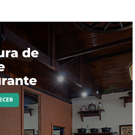
ura de
e
rante
ECER