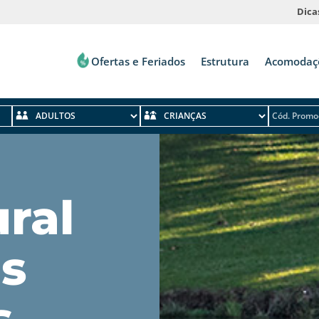
Dica
Ofertas e Feriados
Estrutura
Acomodaç
%
ral
as
s