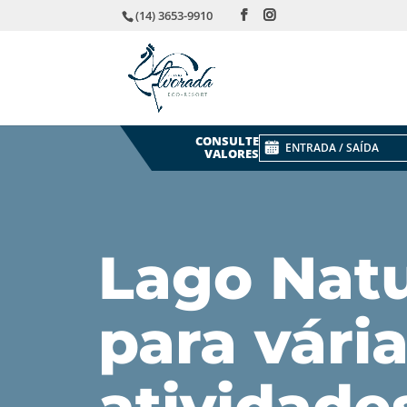
(14) 3653-9910
CONSULTE
VALORES
Lago Natu
para vári
atividade