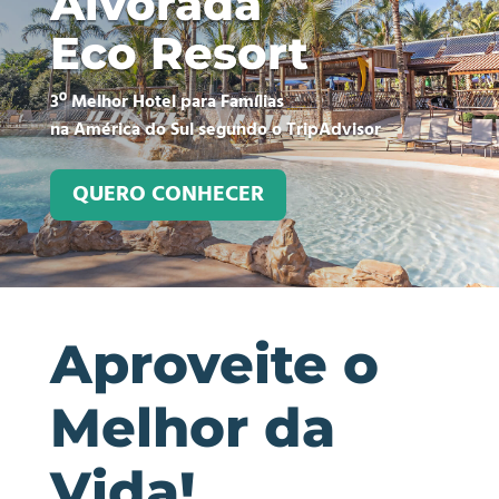
Alvorada
Eco Resort
3º Melhor Hotel para Famílias
na América do Sul segundo o TripAdvisor
QUERO CONHECER
Aproveite o
Melhor da
Vida!