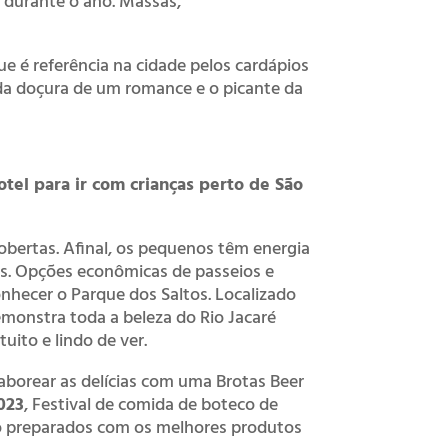
 durante o ano. Massas,
ue é referência na cidade pelos cardápios
da doçura de um romance e o picante da
tel para ir com crianças perto de São
obertas. Afinal, os pequenos têm energia
tas. Opções econômicas de passeios e
onhecer o Parque dos Saltos. Localizado
monstra toda a beleza do Rio Jacaré
uito e lindo de ver.
saborear as delícias com uma Brotas Beer
023
, Festival de comida de boteco de
co preparados com os melhores produtos