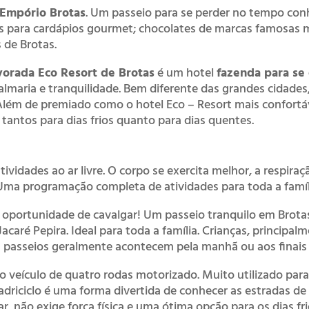
Empório Brotas
. Um passeio para se perder no tempo con
os para cardápios gourmet; chocolates de marcas famosas mu
 de Brotas.
vorada Eco Resort de Brotas
é um hotel
fazenda para se 
maria e tranquilidade. Bem diferente das grandes cidades
 Além de premiado como o hotel Eco – Resort mais confortáv
 tantos para dias frios quanto para dias quentes.
tividades ao ar livre. O corpo se exercita melhor, a respiraç
 Uma programação completa de atividades para toda a famíl
 oportunidade de cavalgar! Um passeio tranquilo em Brota
Jacaré Pepira. Ideal para toda a família. Crianças, principa
s passeios geralmente acontecem pela manhã ou aos finais 
 veículo de quatro rodas motorizado. Muito utilizado para 
driciclo é uma forma divertida de conhecer as estradas de c
tar, não exige força física e uma ótima opção para os dias fr