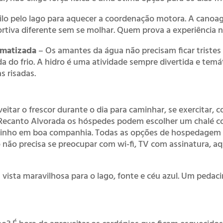
ilo pelo lago para aquecer a coordenação motora. A cano
rtiva diferente sem se molhar. Quem prova a experiência n
imatizada
– Os amantes da água não precisam ficar tristes 
da do frio. A hidro é uma atividade sempre divertida e temá
s risadas.
oveitar o frescor durante o dia para caminhar, se exercitar,
Recanto Alvorada os hóspedes podem escolher um chalé com 
inho em boa companhia. Todas as opções de hospedagem r
 não precisa se preocupar com wi-fi, TV com assinatura, a
vista maravilhosa para o lago, fonte e céu azul. Um pedac