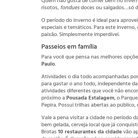
Quem não gosta de comer bem no inverno
risotos,
fondues
doces ou salgados…só de
O período do inverno é ideal para aprov
especiais e temáticos. Para este inverno,
paixão. Simplesmente imperdível.
Passeios em família
Para você que pensa nas melhores opções
Paulo
.
Atividades o dia todo acompanhadas por 
para gastar o ano todo, independente da 
atividades diferentes que você não encon
próximo a
Pousada Estalagem
, o Parqu
Pepira. Possui trilhas abertas ao público,
Vale a pena visitar a cidade no período 
bem gelada, cerveja local que já conquis
Brotas
10 restaurantes da cidade
vão ap