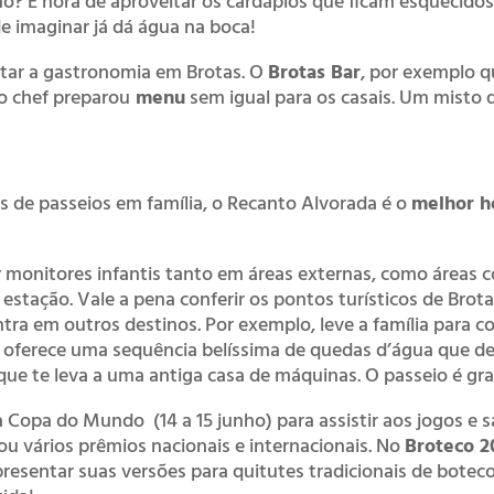
? É hora de aproveitar os cardápios que ficam esquecidos
 imaginar já dá água na boca!
eitar a gastronomia em Brotas. O
Brotas Bar
, por exemplo q
 o chef preparou
menu
sem igual para os casais. Um misto 
 de passeios em família, o Recanto Alvorada é o
melhor ho
monitores infantis tanto em áreas externas, como áreas c
estação. Vale a pena conferir os pontos turísticos de Bro
tra em outros destinos. Por exemplo, leve a família para c
e oferece uma sequência belíssima de quedas d’água que de
 que te leva a uma antiga casa de máquinas. O passeio é grat
da Copa do Mundo (14 a 15 junho) para assistir aos jogos e 
tou vários prêmios nacionais e internacionais. No
Broteco 2
resentar suas versões para quitutes tradicionais de bote