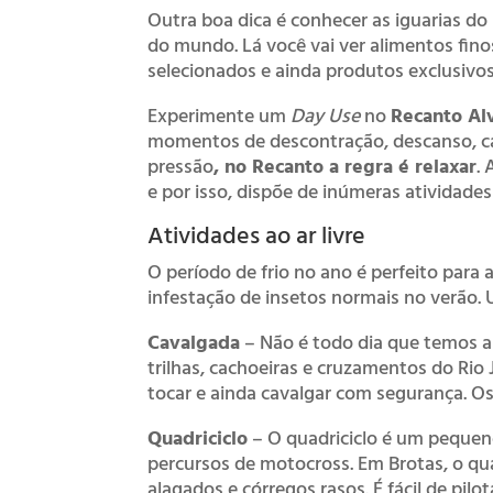
Outra boa dica é conhecer as iguarias do
do mundo. Lá você vai ver alimentos fin
selecionados e ainda produtos exclusivos
Experimente um
Day Use
no
Recanto Al
momentos de descontração, descanso, cal
pressão
,
no Recanto a regra é relaxar
.
e por isso, dispõe de inúmeras atividades
Atividades ao ar livre
O período de frio no ano é perfeito para a
infestação de insetos normais no verão.
Cavalgada
– Não é todo dia que temos a
trilhas, cachoeiras e cruzamentos do Rio 
tocar e ainda cavalgar com segurança. O
Quadriciclo
– O quadriciclo é um pequeno
percursos de motocross. Em Brotas, o qua
alagados e córregos rasos. É fácil de pilo